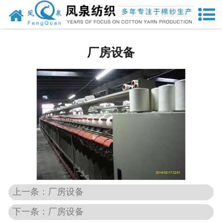
网站首页
关于我们
厂房设备
新闻中心
产品中心
资质荣誉
厂房设备
企业文化
联系我们
上一条：厂房设备
下一条：厂房设备
公司官网