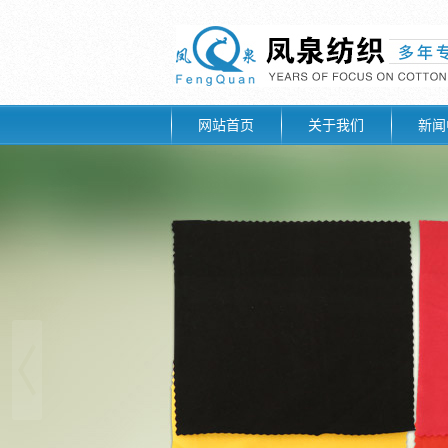
网站首页
关于我们
新闻