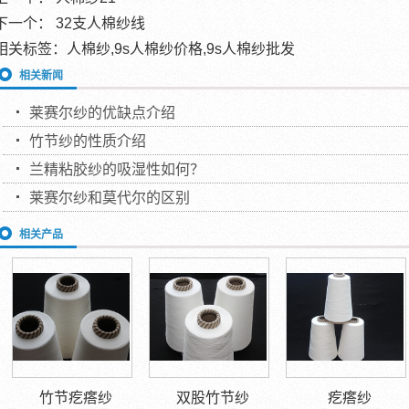
下一个：
32支人棉纱线
相关标签：人棉纱,9s人棉纱价格,9s人棉纱批发
相关新闻
莱赛尔纱的优缺点介绍
竹节纱的性质介绍
兰精粘胶纱的吸湿性如何？
莱赛尔纱和莫代尔的区别
相关产品
竹节疙瘩纱
双股竹节纱
疙瘩纱