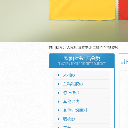
热门搜索：
人棉纱
莱赛尔纱
兰精******粘胶纱
其
人棉纱
兰精粘胶纱
竹纤维纱
其他纱线
其他针织面料
强捻纱