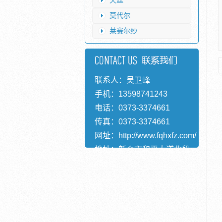
天丝
莫代尔
莱赛尔纱
联系人：吴卫峰
手机：13598741243
电话：0373-3374661
传真：0373-3374661
网址：
http://www.fqhxfz.com/
地址：新乡市和平大道北段
456号