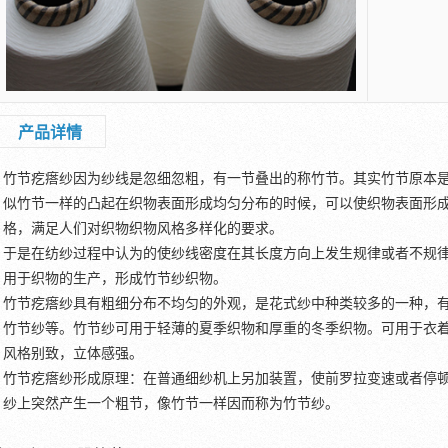
产品详情
竹节疙瘩纱因为纱线是忽细忽粗，有一节叠出的称竹节。其实竹节原本
似竹节一样的凸起在织物表面形成均匀分布的时候，可以使织物表面形
格，满足人们对织物织物风格多样化的要求。
于是在纺纱过程中认为的使纱线密度在其长度方向上发生规律或者不规
用于织物的生产，形成竹节纱织物。
竹节疙瘩纱具有粗细分布不均匀的外观，是花式纱中种类较多的一种，
竹节纱等。竹节纱可用于轻薄的夏季织物和厚重的冬季织物。可用于衣
风格别致，立体感强。
竹节疙瘩纱形成原理：在普通细纱机上另加装置，使前罗拉变速或者停
纱上突然产生一个粗节，像竹节一样因而称为竹节纱。