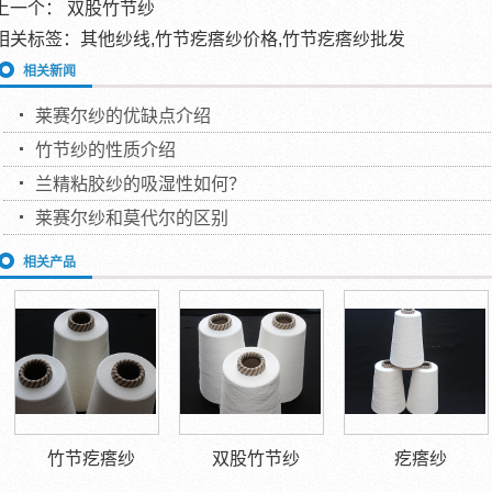
上一个：
双股竹节纱
相关标签：其他纱线,竹节疙瘩纱价格,竹节疙瘩纱批发
相关新闻
莱赛尔纱的优缺点介绍
竹节纱的性质介绍
兰精粘胶纱的吸湿性如何？
莱赛尔纱和莫代尔的区别
相关产品
竹节疙瘩纱
双股竹节纱
疙瘩纱