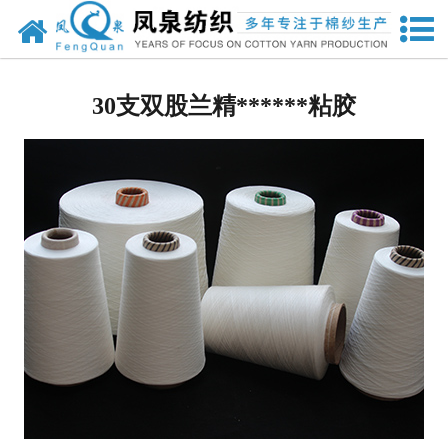
网站首页
人棉纱
30支双股兰精******粘胶
兰精粘胶纱
竹纤维纱
其他纱线
其他针织面料
强捻纱
天丝
莫代尔