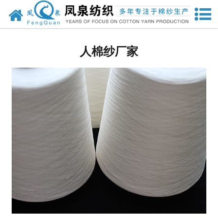
网站首页
人棉纱
人棉纱厂家
兰精粘胶纱
竹纤维纱
其他纱线
其他针织面料
强捻纱
天丝
莫代尔