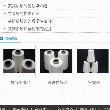
莱赛尔纱的优缺点介绍
竹节纱的性质介绍
兰精粘胶纱的吸湿性如何？
莱赛尔纱和莫代尔的区别
相关产品
竹节疙瘩纱
双股竹节纱
疙瘩纱
首页
|
关于我们
|
产品中心
|
新闻中心
|
联系我们
|
网