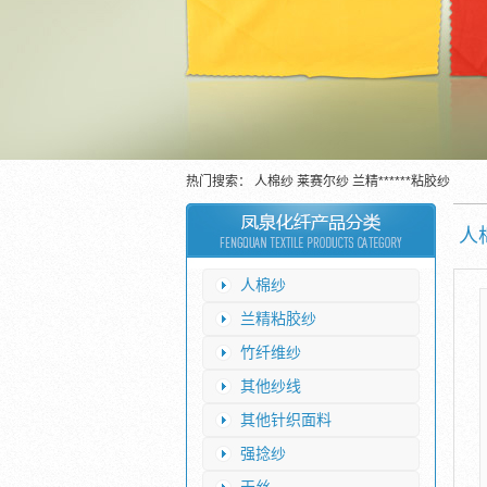
热门搜索：
人棉纱
莱赛尔纱
兰精******粘胶纱
人
人棉纱
兰精粘胶纱
竹纤维纱
其他纱线
其他针织面料
强捻纱