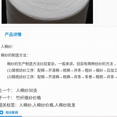
产品详情
人棉纱：
棉纱的制造方法：
棉纱的生产制造方法比较复杂，一般来讲，目前有两种纺纱的方法 ，
(1)普梳纺纱工序：配棉→开清棉→梳棉→并条→粗纱→细纱→后加
(2)精梳纺纱工序：配棉→开清棉→梳棉→并条→条卷→精梳→并条
上一个：
人棉纱30支
下一个：
竹纤维纱价格
相关标签：人棉纱,人棉纱价格,人棉纱批发
相关新闻