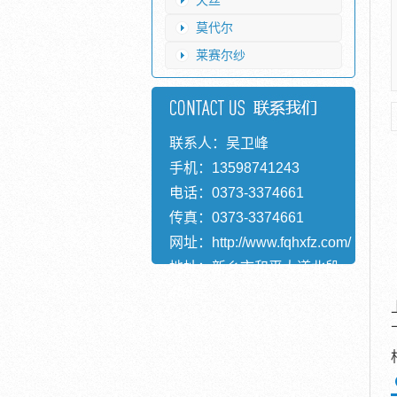
天丝
莫代尔
莱赛尔纱
联系人：吴卫峰
手机：13598741243
电话：0373-3374661
传真：0373-3374661
网址：
http://www.fqhxfz.com/
地址：新乡市和平大道北段
456号