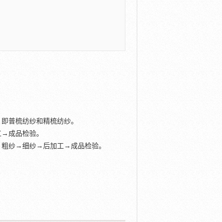
即普梳纺纱和精梳纺纱。
工→成品检验。
→粗纱→细纱→后加工→成品检验。