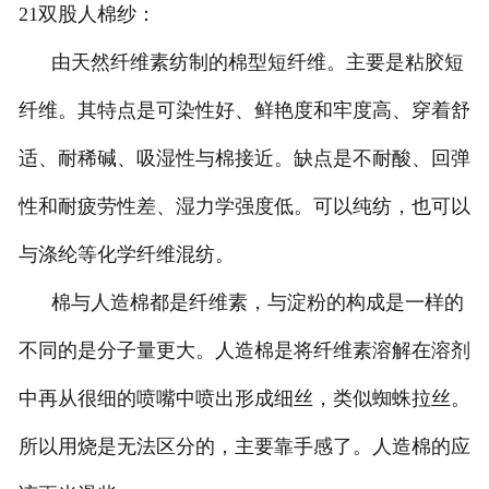
21双股人棉纱：
莱赛尔纱
由天然纤维素纺制的棉型短纤维。主要是粘胶短
纤维。其特点是可染性好、鲜艳度和牢度高、穿着舒
适、耐稀碱、吸湿性与棉接近。缺点是不耐酸、回弹
性和耐疲劳性差、湿力学强度低。可以纯纺，也可以
与涤纶等化学纤维混纺。
棉与人造棉都是纤维素，与淀粉的构成是一样的
不同的是分子量更大。人造棉是将纤维素溶解在溶剂
中再从很细的喷嘴中喷出形成细丝，类似蜘蛛拉丝。
所以用烧是无法区分的，主要靠手感了。人造棉的应