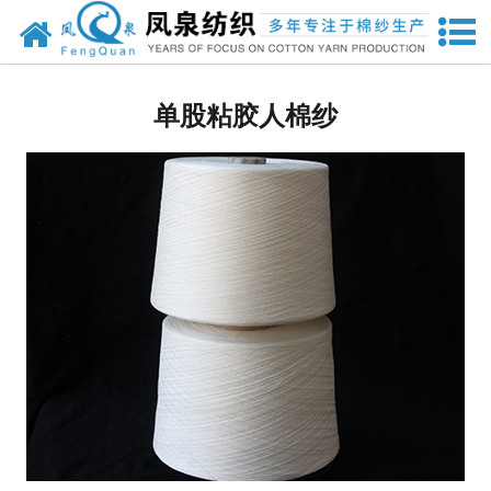
网站首页
人棉纱
单股粘胶人棉纱
兰精粘胶纱
竹纤维纱
其他纱线
其他针织面料
强捻纱
天丝
莫代尔