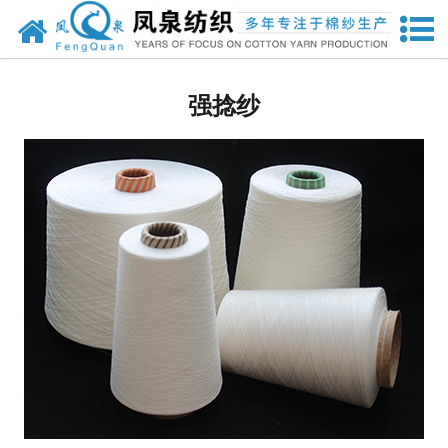
网站首页
人棉纱
强捻纱
兰精粘胶纱
竹纤维纱
其他纱线
其他针织面料
强捻纱
天丝
莫代尔