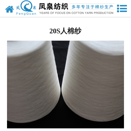
网站首页
人棉纱
20S人棉纱
兰精粘胶纱
竹纤维纱
其他纱线
其他针织面料
强捻纱
天丝
莫代尔