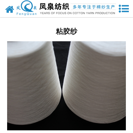
网站首页
人棉纱
粘胶纱
兰精粘胶纱
竹纤维纱
其他纱线
其他针织面料
强捻纱
天丝
莫代尔