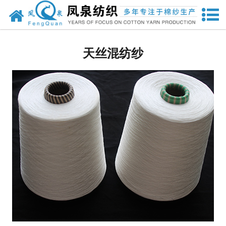
网站首页
人棉纱
天丝混纺纱
兰精粘胶纱
竹纤维纱
其他纱线
其他针织面料
强捻纱
天丝
莫代尔