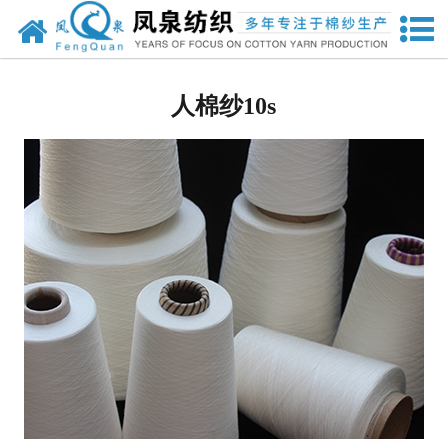
网站首页
人棉纱
人棉纱10s
兰精粘胶纱
竹纤维纱
其他纱线
其他针织面料
强捻纱
天丝
莫代尔