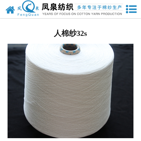
网站首页
人棉纱
人棉纱32s
兰精粘胶纱
竹纤维纱
其他纱线
其他针织面料
强捻纱
天丝
莫代尔