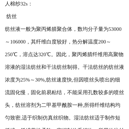
人棉纱32s：
莱赛尔纱
纺丝
纺丝液一般为聚丙烯腈聚合体，数均分子量为53000
～106000，其纤维白度较好，热分解温度200～
250℃，溶点达320℃。因此，聚丙烯腈纤维用高聚物
溶液的湿法纺丝和干法纺丝制得。干法纺丝的纺丝液
浓度为25%～30%,纺丝速度快,但因喷丝头喷出的细
流固化慢，固化前易粘结，不能采用孔数较多的喷丝
头，纺丝溶剂为二甲基甲酰胺一种,所得纤维结构均
匀致密,适于织制仿真丝织物。湿法纺丝适于制作短