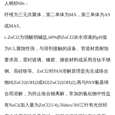
人棉纱60s：
莱赛尔纱
纤维为三元共聚体，第二单体为MA，第三单体为AS
或MAS。
c.ZnCl2为强酸弱碱盐,60%的ZnCI2浓水溶液的pH值
为0.5,腐蚀性强，与溶剂接触的设备、管道材质耐蚀
要求高，需衬玻璃、橡胶、搪瓷材料或采用含钛不锈
钢、高硅铁等。ZnCI2对PAN溶解原理是先生成络合
物H[ZnCI2(OH)2或H2[ZnCI2(OH)2],再与PAN氰基缔
合而溶解，为抑止络合物离解，常加的氯化物中性盐
有NaCl(加入量为ZnCI21/4),56dtex/36f三叶有光丝经