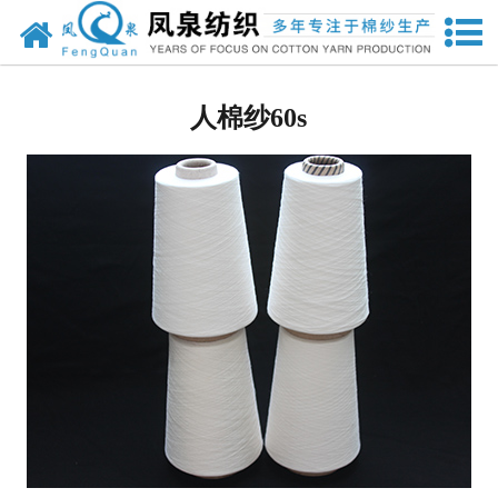
网站首页
人棉纱
人棉纱60s
兰精粘胶纱
竹纤维纱
其他纱线
其他针织面料
强捻纱
天丝
莫代尔