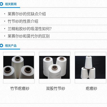
相关新闻
莱赛尔纱的优缺点介绍
竹节纱的性质介绍
兰精粘胶纱的吸湿性如何？
莱赛尔纱和莫代尔的区别
相关产品
竹节疙瘩纱
双股竹节纱
疙瘩纱