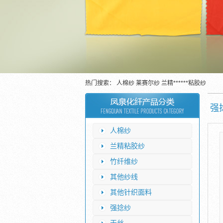
热门搜索：
人棉纱
莱赛尔纱
兰精******粘胶纱
强
人棉纱
兰精粘胶纱
竹纤维纱
其他纱线
其他针织面料
强捻纱