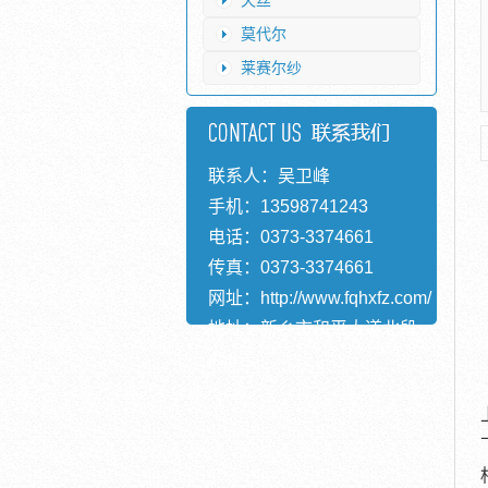
天丝
莫代尔
莱赛尔纱
联系人：吴卫峰
手机：13598741243
电话：0373-3374661
传真：0373-3374661
网址：
http://www.fqhxfz.com/
地址：新乡市和平大道北段
456号