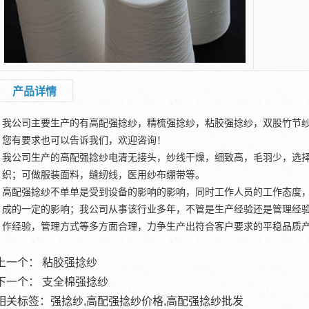
产品详情
我公司主要生产的有高配强捻纱，精梳强捻纱，粘胶强捻纱，双股竹节
您有要求也可以告诉我们，欢迎咨询！
我公司生产的高配强捻纱电清无接头，纱线干燥，细致高，毛羽少，选
织；可做服装面料，缝纫线，医用纱布绷带等。
高配强捻纱不单单是受到设备的影响的影响，同时工作人员的工作态度
成的一定的影响；我公司从事该行业多年，不管是生产经验还是管理经
作经验，管理方式等多方面合理，力争生产出符合客户要求的平稳品质
上一个：
粘胶强捻纱
下一个：
支全棉强捻纱
相关标签：强捻纱,高配强捻纱价格,高配强捻纱批发