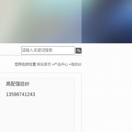
您所在的位置:
网站首页
>
产品中心
>
强捻纱
：
高配强捻纱
：
13598741243