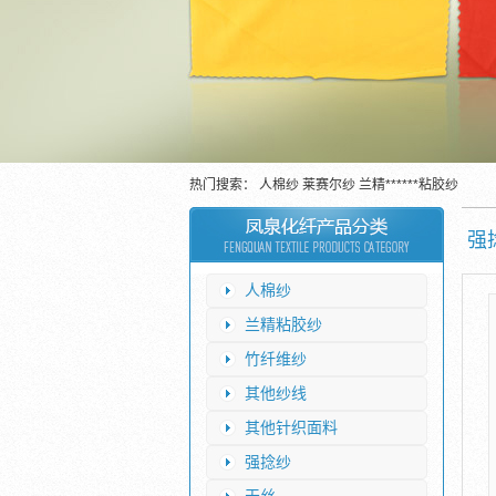
热门搜索：
人棉纱
莱赛尔纱
兰精******粘胶纱
强
人棉纱
兰精粘胶纱
竹纤维纱
其他纱线
其他针织面料
强捻纱