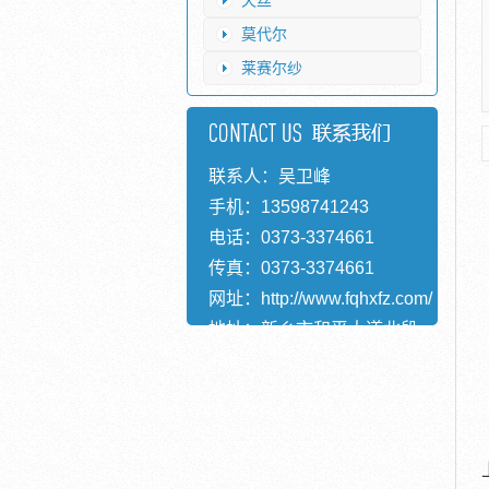
天丝
莫代尔
莱赛尔纱
联系人：吴卫峰
手机：13598741243
电话：0373-3374661
传真：0373-3374661
网址：
http://www.fqhxfz.com/
地址：新乡市和平大道北段
456号