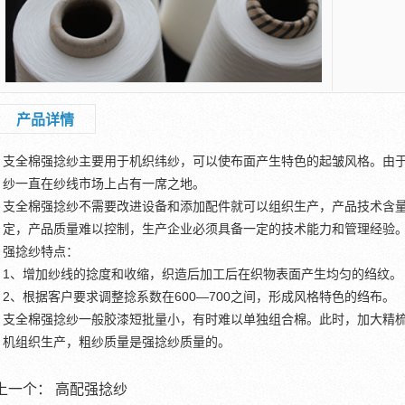
产品详情
支全棉强捻纱主要用于机织纬纱，可以使布面产生特色的起皱风格。由
纱一直在纱线市场上占有一席之地。
支全棉强捻纱不需要改进设备和添加配件就可以组织生产，产品技术含
定，产品质量难以控制，生产企业必须具备一定的技术能力和管理经验
强捻纱特点：
1、增加纱线的捻度和收缩，织造后加工后在织物表面产生均匀的绉纹。
2、根据客户要求调整捻系数在600—700之间，形成风格特色的绉布。
支全棉强捻纱一般胶漆短批量小，有时难以单独组合棉。此时，加大精
机组织生产，粗纱质量是强捻纱质量的。
上一个：
高配强捻纱