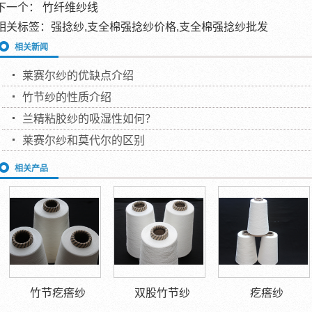
下一个：
竹纤维纱线
相关标签：强捻纱,支全棉强捻纱价格,支全棉强捻纱批发
相关新闻
莱赛尔纱的优缺点介绍
竹节纱的性质介绍
兰精粘胶纱的吸湿性如何？
莱赛尔纱和莫代尔的区别
相关产品
竹节疙瘩纱
双股竹节纱
疙瘩纱